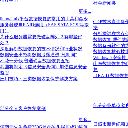
推荐中心
社会新闻类
更多...
linux/Unix平台数据恢复的常用的工具和命令
CDP技术直达备
服务器硬盘RAID选用（SAS SATA SCSI等接
据
口）
分析探讨在线存
为什么服务器需要做磁盘阵列？有哪些好
数据恢复:硬件
处？
数据备份软件的
深度解析数据恢复的技术情况和行业状况
数据恢复核心技
数据安全出招将数据泄露逼进“死胡同”
Windows7安
不花一分钱 普通硬盘数据恢复五招
山东数据恢复中
我国将制定《信息安全条例》加强信息安全
复
监管
《RAID 数据
应用技巧：三类数据恢复保护解决方案
部分企业单位客
部分个人客户恢复案例
更多...
日照市新世纪商厦
济南邵先生希捷250G硬盘磁头损坏成功恢复