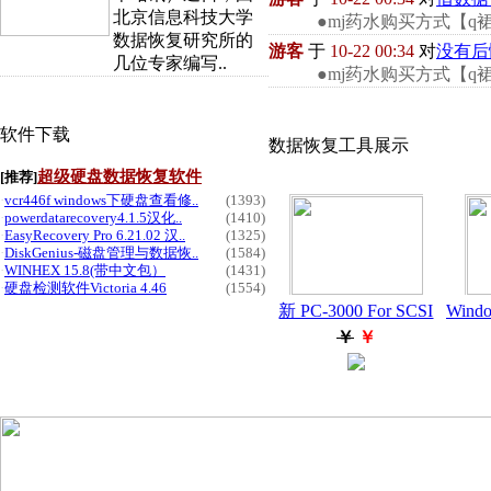
北京信息科技大学
●mj药水购买方式【q裙：10
数据恢复研究所的
游客
于
10-22 00:34
对
几位专家编写..
●mj药水购买方式【q裙：10
软件下载
数据恢复工具展示
超级硬盘数据恢复软件
[推荐]
·
vcr446f windows下硬盘查看修..
(1393)
·
powerdatarecovery4.1.5汉化..
(1410)
·
EasyRecovery Pro 6.21.02 汉..
(1325)
·
DiskGenius-磁盘管理与数据恢..
(1584)
·
WINHEX 15.8(带中文包）
(1431)
·
硬盘检测软件Victoria 4.46
(1554)
新 PC-3000 For SCSI
Wind
￥
￥