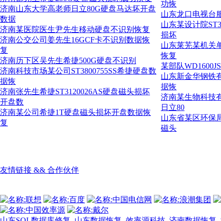
功恢
济南山东大学高老师日立80G硬盘马达坏开盘
山东龙口电视台服务
数据
山东某设计院ST3
济南某医院医生尹先生移动硬盘不识别恢复
损坏
济南公交公司姜先生16GCF卡不识别数据恢
山东莱芜某机关单
复
恢复
济南历下区吴先生希捷500G硬盘不识别
某部队WD1600
济南科技市场某公司ST3800755SS希捷硬盘数
山东新金华钢铁有
据恢
据恢
济南张先生希捷ST3120026AS硬盘磁头损坏
济南某生物科技有限公
开盘数
日立80
济南某公司希捷1T硬盘磁头损坏开盘数据恢
山东省某区环保局SC
复
磁头
友情链接 && 合作伙伴
山东SQL数据库修复
山东数据恢复
效率源科技
济南数据恢复