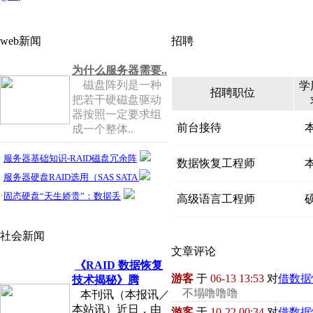
web新闻
招聘
为什么服务器需要..
磁盘阵列是一种
学
招聘职位
把若干硬磁盘驱动
器按照一定要求组
前台接待
成一个整体..
·
服务器基础知识-RAID磁盘冗余阵
数据恢复工程师
·
服务器硬盘RAID选用（SAS SATA
·
固态硬盘“天生娇贵”：数据丢
高级语言工程师
社会新闻
文章评论
《RAID 数据恢复
游客
于
06-13 13:53
对
技术揭秘》腾
不塌噜噜噜
本刊讯（本报讯／
本站讯）近日，由
游客
于
10-22 00:34
对