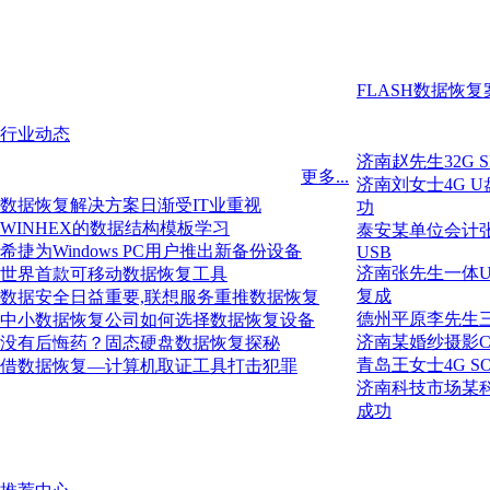
FLASH数据恢复
行业动态
济南赵先生32G
更多...
济南刘女士4G 
数据恢复解决方案日渐受IT业重视
功
WINHEX的数据结构模板学习
泰安某单位会计张
希捷为Windows PC用户推出新备份设备
USB
济南张先生一体
世界首款可移动数据恢复工具
复成
数据安全日益重要,联想服务重推数据恢复
德州平原李先生
中小数据恢复公司如何选择数据恢复设备
济南某婚纱摄影
没有后悔药？固态硬盘数据恢复探秘
青岛王女士4G 
借数据恢复—计算机取证工具打击犯罪
济南科技市场某科
成功