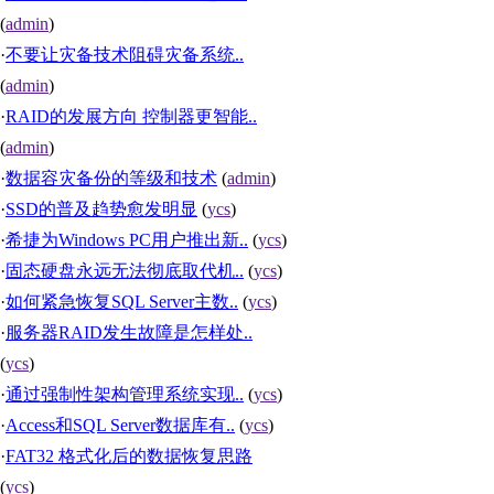
(
admin
)
·
不要让灾备技术阻碍灾备系统..
(
admin
)
·
RAID的发展方向 控制器更智能..
(
admin
)
·
数据容灾备份的等级和技术
(
admin
)
·
SSD的普及趋势愈发明显
(
ycs
)
·
希捷为Windows PC用户推出新..
(
ycs
)
·
固态硬盘永远无法彻底取代机..
(
ycs
)
·
如何紧急恢复SQL Server主数..
(
ycs
)
·
服务器RAID发生故障是怎样处..
(
ycs
)
·
通过强制性架构管理系统实现..
(
ycs
)
·
Access和SQL Server数据库有..
(
ycs
)
·
FAT32 格式化后的数据恢复思路
(
ycs
)