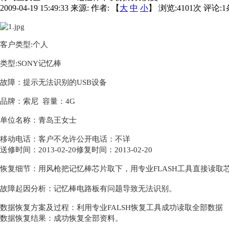
2009-04-19 15:49:33
来源:
作者: 【
大
中
小
】 浏览:
4101
次 评论:
1
客户类型
:
个人
类型
:
SONY记忆棒
故障：提示无法识别的USB设备
品牌：索尼
容量：4G
单位名称：青岛王女士
移动电话：客户不允许公开电话：不详
送修时间：
2013-02-20
修复时间：
2013-02-20
恢复细节：用风枪把记忆棒芯片取下，用专业FLASH工具直接读取
故障起因分析：记忆棒电路板有问题导致无法识别。
数据恢复方案及过程：利用专业FALSH恢复工具成功读取全部数据
数据恢复结果：成功恢复全部
资料
。